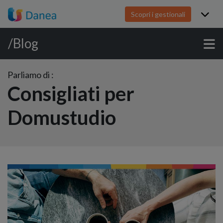
Scopri i gestionali
/Blog
Parliamo di :
Consigliati per
Domustudio