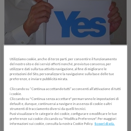
Come convincere un cliente? Le tecniche
Utilizziamo cookie, anche di terze parti, per consentire il funzionamento
di persuasione secondo la scienza
del nostro sito e dei servizi offerti nonché, previo tuo consenso, per
utilizzare dati sulla tua attività navigazione, al fine di migliorare le
prestazioni del Sito, personalizzare la navigazione sulla base delle tue
NEGOZIAZIONE E TECNICHE DI VENDITA
preferenze, e inviare pubblicità mirata.
30/10/2017
Cliccando su “Continua accettando tutti” acconsenti all’attivazione di tutti
i cookie.
Studi scientifici hanno identificato 6 principi chiave
Cliccando su "Continua senza accettare" permarranno le impostazioni di
che guidano la persuasione. Danea ti svela come
default e, dunque, continuerai a navigare in assenza di cookie o altri
strumenti di tracciamento diversi da quelli tecnici.
convincere un cliente in modo scientifico!
Puoi visualizzare le categorie dei cookie, configurare o modificare le tue
preferenze sui cookie cliccando su "Modifica Preferenze". Per maggiori
informazioni sui cookie, consulta la nostra Cookie Policy.
Scopri di più.