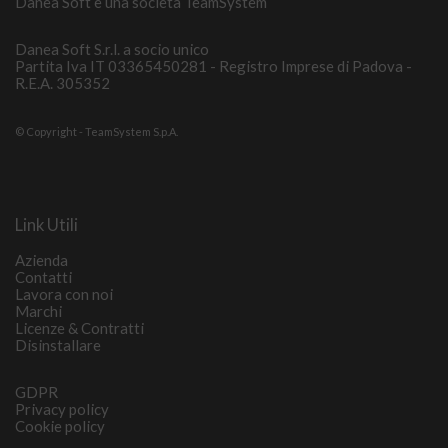
Danea Soft è una società TeamSystem
Danea Soft S.r.l. a socio unico
Partita Iva IT 03365450281 - Registro Imprese di Padova -
R.E.A. 305352
© Copyright - TeamSystem S.p.A.
Link Utili
Azienda
Contatti
Lavora con noi
Marchi
Licenze & Contratti
Disinstallare
GDPR
Privacy policy
Cookie policy