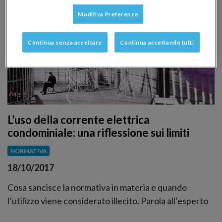
Modifica Preferenze
Continua senza accettare
Continua accettando tutti
L’uso della corrente elettrica
condominiale: una riflessione sui limiti
NORMATIVA
18/10/2017
Cosa sancisce la normativa in materia e quando
l’utilizzo viene considerato illecito. Parola all’esperto