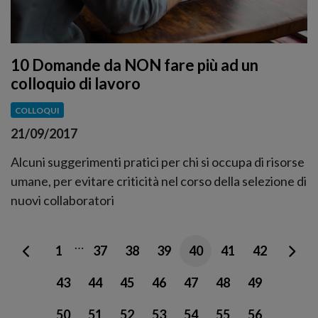
10 Domande da NON fare più ad un
colloquio di lavoro
COLLOQUI
21/09/2017
Alcuni suggerimenti pratici per chi si occupa di risorse
umane, per evitare criticità nel corso della selezione di
nuovi collaboratori
…
1
37
38
39
40
41
42
43
44
45
46
47
48
49
50
51
52
53
54
55
56