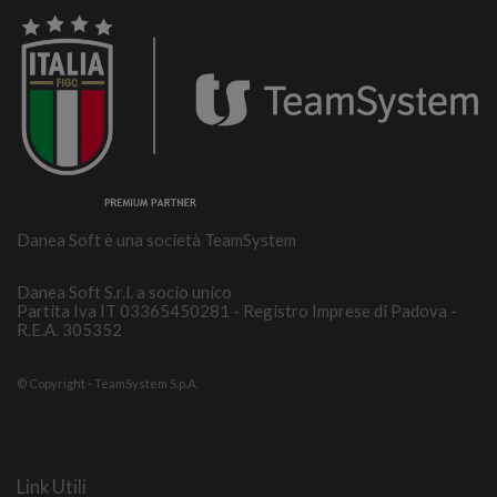
Danea Soft è una società TeamSystem
Danea Soft S.r.l. a socio unico
Partita Iva IT 03365450281 - Registro Imprese di Padova -
R.E.A. 305352
© Copyright - TeamSystem S.p.A.
Link Utili