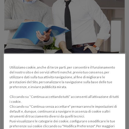
Finalmente adempimenti fiscali con utenza
Utilizziamo cookie, anche di terze parti, per consentire il funzionamento
UNICA telematica per gli Amministratori
del nostro sito e dei servizi offerti nonché, previo tuo consenso, per
di Condominio!
utilizzare dati sulla tua attività navigazione, al fine di migliorare le
prestazioni del Sito, personalizzare la navigazione sulla base delle tue
preferenze, e inviare pubblicità mirata.
AMMINISTRATORE DI CONDOMINIO
Cliccando su “Continua accettando tutti” acconsenti all’attivazione di tutti
05/03/2020
i cookie.
Cliccando su "Continua senza accettare" permarranno le impostazioni di
Le segnalazioni all’Agenzia delle Entrate portano i loro
default e, dunque, continuerai a navigare in assenza di cookie o altri
frutti: “nasce” l’utenza unica telematica attribuita
strumenti di tracciamento diversi da quelli tecnici.
Puoi visualizzare le categorie dei cookie, configurare o modificare le tue
all’amministratore di condominio per la trasmissione
preferenze sui cookie cliccando su "Modifica Preferenze". Per maggiori