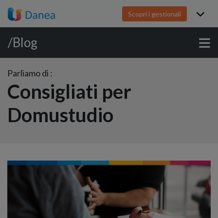
Scopri i gestionali
/Blog
Parliamo di :
Consigliati per
Domustudio